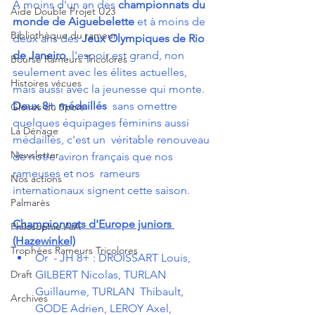
A moins d'un an des 
championnats du 
Aide Double Projet U23
monde de Aiguebelette
 et à moins de 
Bibliothèque du rameur
deux ans des 
Jeux Olympiques de Rio 
de Janeiro
, l'espoir est grand, non 
Bourse Rameurs Tricolores
seulement avec les élites actuelles, 
Histoires vécues
mais aussi avec la jeunesse qui monte. 
Deux 8+ médaillés
  sans omettre 
Gloires du Sport
quelques équipages féminins aussi 
La Dénage
médaillés, c'est un  véritable renouveau 
Newsletter
de notre aviron français que nos 
rameuses et nos  rameurs 
Nos actions
internationaux signent cette saison.
Palmarès
Championnats d'Europe juniors 
Philosophie AIA
(Hazewinkel)
Trophées Rameurs Tricolores
Or  - JH 8+ : DROISSART Louis, 
GILBERT Nicolas, TURLAN 
Draft
Guillaume, TURLAN  Thibault, 
Archives
GODE Adrien, LEROY Axel, 