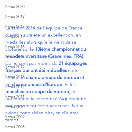
Actus 2020
Actus 2019
Actus 2018
La saison 2014 de l'équipe de France 
d'aviron aura été un excellent cru en 
Actus 2017
médailles alors qu'elle vient de se 
Actus 2016
clôturer sur le 
13ième championnat du 
monde universitaire (Gravelines, FRA)
. 
Actus 2015
Ce ne sont pas moins de 
21 équipages 
Actus 2014
français qui ont été médaillés
 cette 
Actus 2013
année en 
championnats du monde
 et 
en 
championnats d'Europe
. Et les 
Actus 2012
manches de coupe du monde
, et 
Actus 2011
notamment la seconde à Aiguebelette, 
ont également été fructueuses. Nous 
Actus 2010
avions connu bien pire, en d'autres 
Actus 2009
temps.
Actus 2008