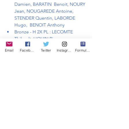
Damien, BARATIN  Benoit, NOURY 
Jean, NOUGAREDE Antoine, 
STENDER Quentin, LABORDE 
Hugo,  BENOIT Anthony
Bronze - H 2X PL : LECOMTE 
Thibault, HOUIN Pierre
Bronze - F 4- : CHANUT Claire, 
Email
Facebook
Twitter
Instagram
Formulaire de contact
GOUDET Myriam, BAHUAUD 
Flavie, DURET Léa
Actualités
Actus 2014
Voir tout
Posts récents