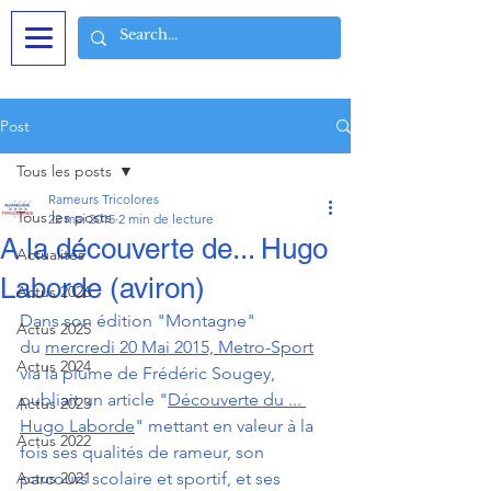
Post
Tous les posts
Rameurs Tricolores
Tous les posts
22 mai 2015
2 min de lecture
A la découverte de... Hugo
Actualités
Laborde (aviron)
Actus 2026
Dans son édition "Montagne" 
Actus 2025
du 
mercredi 20 Mai 2015, Metro-Sport
Actus 2024
via la plume de Frédéric Sougey, 
publiait un article "
Découverte du ... 
Actus 2023
Hugo Laborde
" mettant en valeur à la 
Actus 2022
fois ses qualités de rameur, son 
Actus 2021
parcours scolaire et sportif, et ses 