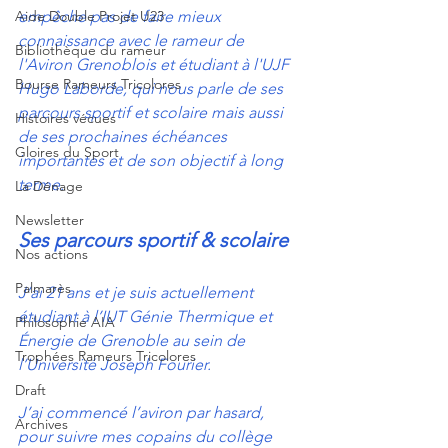
Aide Double Projet U23
empêche pas de faire mieux 
connaissance avec le rameur de 
Bibliothèque du rameur
l'Aviron Grenoblois et étudiant à l'UJF 
Bourse Rameurs Tricolores
Hugo Laborde, qui nous parle de ses 
parcours sportif et scolaire mais aussi 
Histoires vécues
de ses prochaines échéances 
Gloires du Sport
importantes et de son objectif à long 
terme.
La Dénage
Newsletter
Ses parcours sportif & scolaire
Nos actions
Palmarès
J’ai 21 ans et je suis actuellement 
étudiant à l’IUT Génie Thermique et 
Philosophie AIA
Énergie de Grenoble au sein de 
Trophées Rameurs Tricolores
l’Université Joseph Fourier. 
Draft
J’ai commencé l’aviron par hasard, 
Archives
pour suivre mes copains du collège 