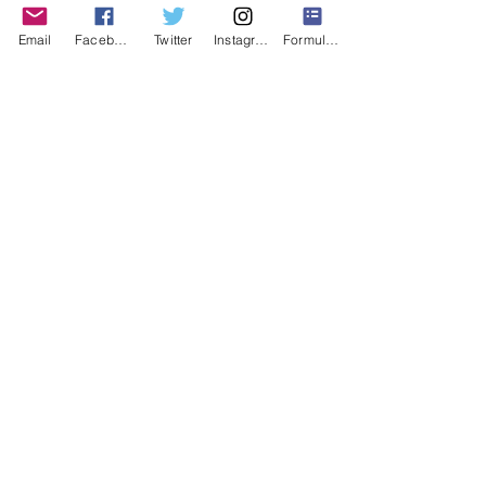
du monde "Moins de 23 ans"
Histoires vécues
Email
Facebook
Twitter
Instagram
Formulaire de contact
Actus 2015
Voir tout
Posts récents