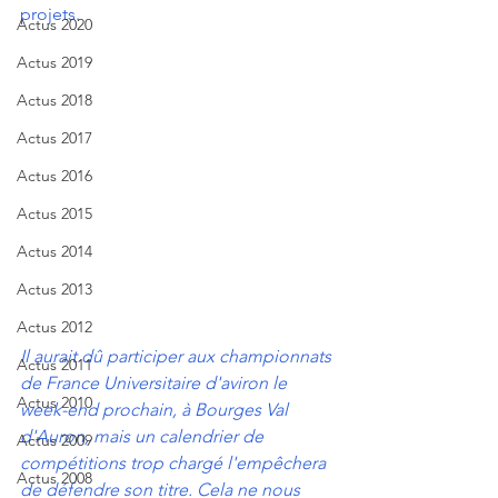
projets.
Actus 2020
Actus 2019
Actus 2018
Actus 2017
Actus 2016
Actus 2015
Actus 2014
Actus 2013
Actus 2012
Il aurait dû participer aux championnats 
Actus 2011
de France Universitaire d'aviron le 
Actus 2010
week-end prochain, à Bourges Val 
d'Auron, mais un calendrier de 
Actus 2009
compétitions trop chargé l'empêchera 
Actus 2008
de défendre son titre. Cela ne nous 