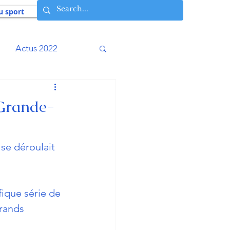
u sport
Actus 2022
016
Actus 2015
/Grande-
009
Actus 2008
 se déroulait 
Histoires vécues
ique série de 
rands  
osophie AIA