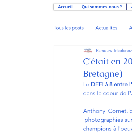
Accueil
Qui sommes-nous ?
Tous les posts
Actualités
A
Rameurs Tricolores
Actus 2021
Actus 2020
C'était en 2
Bretagne)
Actus 2014
Actus 2013
Le 
DEFI à 8 entre 
dans le coeur de Pa
Aide Double Projet U23
B
Anthony  Cornet, b
 photographies su
Gloires du Sport
La Déna
champions à l'oeuv