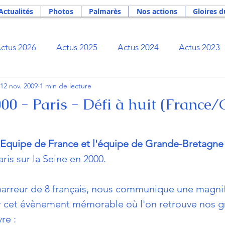
Actualités
Photos
Palmarès
Nos actions
Gloires d
ctus 2026
Actus 2025
Actus 2024
Actus 2023
12 nov. 2009
1 min de lecture
Actus 2019
Actus 2018
Actus 2017
Actus 2
000 - Paris - Défi à huit (France
Actus 2012
Actus 2011
Actus 2010
Actus 2
l'Equipe de France et l'équipe de Grande-Bretagne
ris sur la Seine en 2000.
ibliothèque du rameur
Bourse Rameurs Tricolores
arreur de 8 français, nous communique une magnif
r cet évènement mémorable où l'on retrouve nos g
ge
Newsletter
Nos actions
Palmarès
Phil
re :