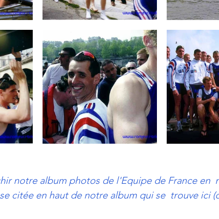
hir notre album photos de l'Equipe de France en  n
se citée en haut de 
notre album qui se  trouve ici (