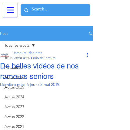
Post
Tous les posts
Rameurs Tricolores
Tous les posts
5 nov. 2011
1 min de lecture
De belles vidéos de nos
Actualités
rameurs seniors
Actus 2026
Dernière mise à jour :
2 mai 2019
Actus 2025
Actus 2024
Actus 2023
Actus 2022
Actus 2021