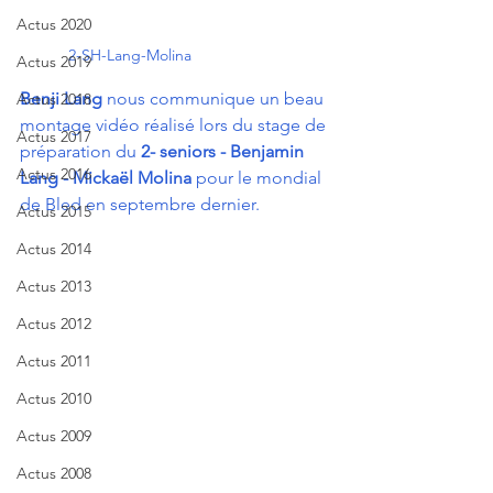
Actus 2020
2-SH-Lang-Molina
Actus 2019
Benji Lang
 nous communique un beau 
Actus 2018
montage vidéo réalisé lors du stage de 
Actus 2017
préparation du 
2- seniors - Benjamin 
Actus 2016
Lang - Mickaël Molina 
pour le mondial 
de Bled en septembre dernier.
Actus 2015
Actus 2014
Actus 2013
Actus 2012
Actus 2011
Actus 2010
Actus 2009
Actus 2008