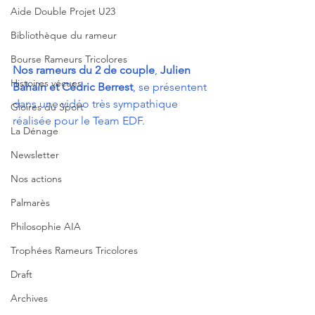
Aide Double Projet U23
Bibliothèque du rameur
Bourse Rameurs Tricolores
Nos rameurs du 2 de couple
, 
Julien 
Histoires vécues
Bahain et Cédric Berrest
, se présentent 
dans une vidéo très sympathique 
Gloires du Sport
réalisée pour le Team EDF.
La Dénage
Newsletter
Nos actions
Palmarès
Philosophie AIA
Trophées Rameurs Tricolores
Draft
Archives