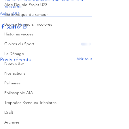
Aide Double Projet U23
ses amis.
Actus 2011
Bibliothèque du rameur
Bourse Rameurs Tricolores
Histoires vécues
Gloires du Sport
La Dénage
Voir tout
Posts récents
Newsletter
Nos actions
Palmarès
Philosophie AIA
Trophées Rameurs Tricolores
Draft
Archives