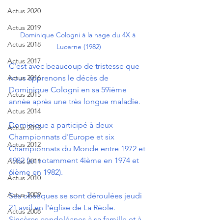
Actus 2020
Actus 2019
Dominique Cologni à la nage du 4X à 
Actus 2018
Lucerne (1982)
Actus 2017
C'est avec beaucoup de tristesse que 
Actus 2016
nous apprenons le décès de  
Dominique Cologni en sa 59ième 
Actus 2015
année après une très longue maladie.
Actus 2014
Dominique a participé à deux 
Actus 2013
Championnats d'Europe et six  
Actus 2012
Championnats du Monde entre 1972 et 
1982 (et notamment 4ième en 1974 et  
Actus 2011
6ième en 1982).
Actus 2010
Actus 2009
Ses obsèques se sont déroulées jeudi 
21 avril en l'église de La Réole.
Actus 2008
Sincères condoléanes à sa famille et à 