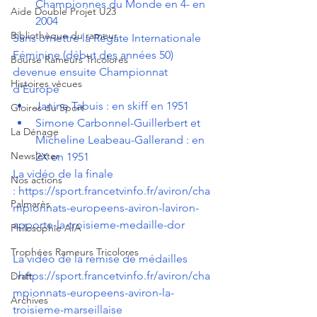
Championnes du Monde en 4- en 
Aide Double Projet U23
2004 
Bibliothèque du rameur
Sans omettre la Régate Internationale 
Féminine (début des années 50) 
Bourse Rameurs Tricolores
devenue ensuite Championnat 
Histoires vécues
d'Europe
Janine Tabuis : en skiff en 1951
Gloires du Sport
Simone Carbonnel-Guillerbert et 
La Dénage
Micheline Leabeau-Gallerand : en 
Newsletter
2X en 1951
La vidéo de la finale 
Nos actions
: 
https://sport.francetvinfo.fr/aviron/cha
Palmarès
mpionnats-europeens-aviron-laviron-
apporte-la-troisieme-medaille-dor
Philosophie AIA
Trophées Rameurs Tricolores
La vidéo de la remise de médailles 
: 
https://sport.francetvinfo.fr/aviron/cha
Draft
mpionnats-europeens-aviron-la-
Archives
troisieme-marseillaise