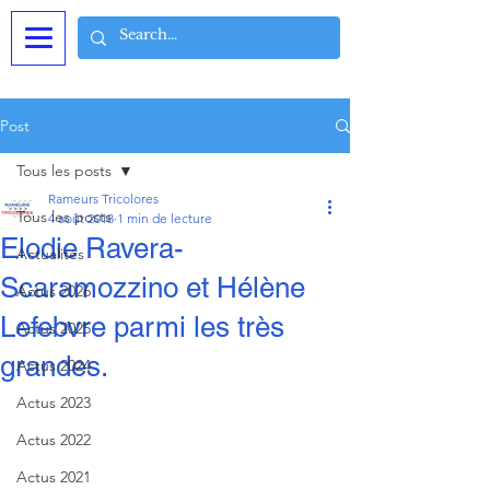
Post
Tous les posts
Rameurs Tricolores
Tous les posts
4 août 2018
1 min de lecture
Elodie Ravera-
Actualités
Scaramozzino et Hélène
Actus 2026
Lefebvre parmi les très
Actus 2025
grandes.
Actus 2024
Actus 2023
Actus 2022
Actus 2021