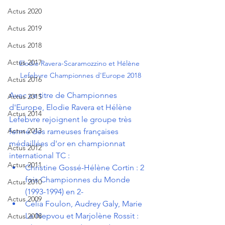
Actus 2020
Actus 2019
Actus 2018
Actus 2017
Elodie Ravera-Scaramozzino et Hélène 
Lefebvre Championnes d'Europe 2018
Actus 2016
Avec ce titre de Championnes 
Actus 2015
d'Europe, Elodie Ravera et Hélène  
Actus 2014
Lefebvre rejoignent le groupe très 
Actus 2013
fermé des rameuses françaises  
médaillées d'or en championnat 
Actus 2012
international TC :
Actus 2011
Christine Gossé-Hélène Cortin : 2 
fois Championnes du Monde 
Actus 2010
(1993-1994) en 2-
Actus 2009
Celia Foulon, Audrey Galy, Marie 
Le Nepvou et Marjolène Rossit : 
Actus 2008