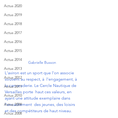
Actus 2020
Actus 2019
Actus 2018
Actus 2017
Actus 2016
Actus 2015
Actus 2014
Gabrielle Busson
Actus 2013
L'aviron est un sport que l'on associe 
Actus 2012
souvent au respect, à  l'engagement, à 
la camaraderie. Le Cercle Nautique de 
Actus 2011
Versailles porte  haut ces valeurs, en 
Actus 2010
ayant une attitude exemplaire dans 
Actus 2009
l'encadrement  des jeunes, des loisirs 
et des compétiteurs de haut niveau.
Actus 2008