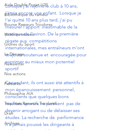
Aide Double Projet U23
Lorsque j'ai rejoins le club à 10 ans, 
j'étais encore une enfant.  Lorsque je 
Bibliothèque du rameur
l'ai quitté 10 ans plus tard, j'ai pu 
Bourse Rameurs Tricolores
mesurer l'apport  inestimable de la 
pratique de l'aviron. De la première 
Histoires vécues
régate aux  compétitions 
Gloires du Sport
internationales, mes entraîneurs m'ont 
La Dénage
toujours soutenue et  encouragée pour 
exprimer au mieux mon potentiel 
Newsletter
sportif
Nos actions
Cependant, ils ont aussi été attentifs à 
Palmarès
mon épanouissement  personnel, 
Philosophie AIA
conscients que quelques bons 
Trophées Rameurs Tricolores
résultats sportifs ne justifient  pas de 
devenir arrogant ou de délaisser ses 
Draft
études. La recherche de  performance 
Archives
n'a jamais poussé les dirigeants à 