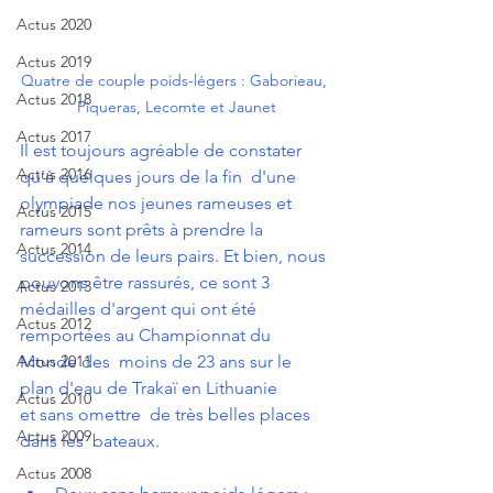
Actus 2020
Actus 2019
Quatre de couple poids-légers : Gaborieau, 
Actus 2018
Piqueras, Lecomte et Jaunet
Actus 2017
Il est toujours agréable de constater 
Actus 2016
qu'à quelques jours de la fin  d'une 
olympiade nos jeunes rameuses et 
Actus 2015
rameurs sont prêts à prendre la  
Actus 2014
succession de leurs pairs. Et bien, nous 
pouvons être rassurés, ce sont 3  
Actus 2013
médailles d'argent qui ont été 
Actus 2012
remportées au Championnat du 
Actus 2011
Monde des  moins de 23 ans sur le 
plan d'eau de Trakaï en Lithuanie 
Actus 2010
et sans omettre  de très belles places 
Actus 2009
dans les  bateaux.
Actus 2008