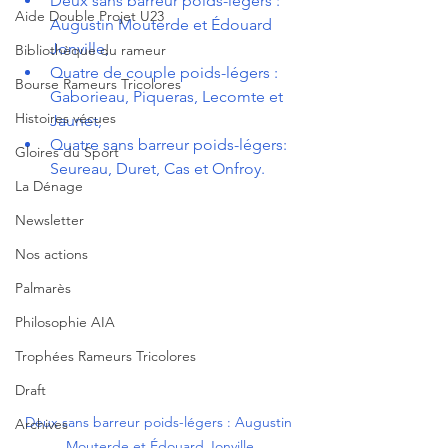
Deux sans barreur poids-légers : 
Aide Double Projet U23
Augustin Mouterde et Édouard 
Jonville,
Bibliothèque du rameur
Quatre de couple poids-légers : 
Bourse Rameurs Tricolores
Gaborieau, Piqueras, Lecomte et 
Histoires vécues
Jaunet,
Quatre sans barreur poids-légers: 
Gloires du Sport
Seureau, Duret, Cas et Onfroy.
La Dénage
Newsletter
Nos actions
Palmarès
Philosophie AIA
Trophées Rameurs Tricolores
Draft
Deux sans barreur poids-légers : Augustin 
Archives
Mouterde et Édouard Jonville