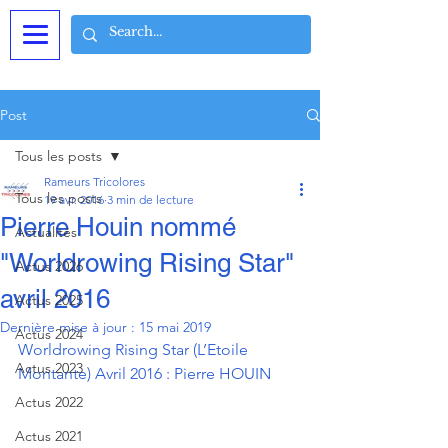
Post
Tous les posts
Rameurs Tricolores
Tous les posts
19 avr. 2016
3 min de lecture
Pierre Houin nommé
Actualités
"Worldrowing Rising Star"
Actus 2026
avril 2016
Actus 2025
Dernière mise à jour :
15 mai 2019
Actus 2024
Worldrowing Rising Star (L’Etoile 
Actus 2023
Montante) Avril 2016 : Pierre HOUIN
Actus 2022
Actus 2021