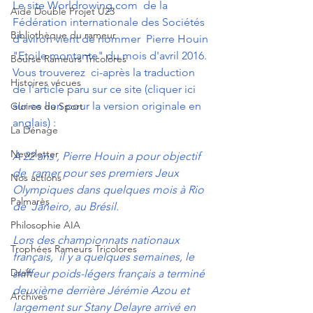
Le site
 Worldrowing.com
  de la 
Aide Double Projet U23
Fédération internationale des Sociétés 
Bibliothèque du rameur
d'aviron vient de nommer  Pierre Houin 
"Etoile montante" du mois d'avril 2016. 
Bourse Rameurs Tricolores
Vous trouverez  ci-après la traduction 
Histoires vécues
de l'article paru sur ce site (
cliquer ici 
sur ce lien pour la version originale en 
Gloires du Sport
anglais
) :
La Dénage
Newsletter
A 22 ans , Pierre Houin a pour objectif 
de  ramer pour ses premiers Jeux 
Nos actions
Olympiques dans quelques mois à Rio 
Palmarès
de  Janeiro, au Brésil.
Philosophie AIA
Lors des championnats nationaux 
Trophées Rameurs Tricolores
français,  il y a quelques semaines, le 
Draft
skiffeur poids-légers français a terminé  
deuxième derrière Jérémie Azou et 
Archives
largement sur Stany Delayre arrivé en  