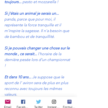
toujours...
 pesto et mozzarella !
Si j'étais un animal je serais un...
panda, parce que pour moi, il 
représente la force tranquille et il  
m’inspire la sagesse. Il n'a besoin que 
de bambou et de tranquillité. 
Si je pouvais changer une chose sur le 
monde , ce serait...
 l'horaire de la 
dernière pesée lors d’un championnat 
! 
Et dans 10 ans...
 Je suppose que le 
sport de l' aviron sera de plus en plus 
reconnu avec toujours les mêmes 
valeurs.
Palmarès international récent de Pierre 
Email
Facebook
Twitter
Instagram
Formulaire de contact