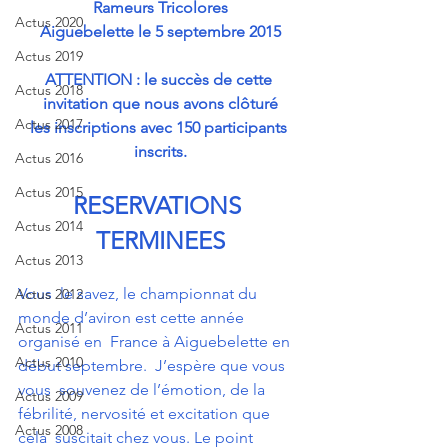
Rameurs Tricolores
Actus 2020
Aiguebelette le 5 septembre 2015
Actus 2019
ATTENTION : le succès de cette 
Actus 2018
invitation que nous avons clôturé
Actus 2017
les inscriptions avec 150 participants 
inscrits.
Actus 2016
Actus 2015
RESERVATIONS 
Actus 2014
TERMINEES
Actus 2013
Vous  le savez, le championnat du 
Actus 2012
monde d’aviron est cette année 
Actus 2011
organisé en  France à Aiguebelette en 
Actus 2010
début septembre.  J’espère que vous 
vous  souvenez de l’émotion, de la 
Actus 2009
fébrilité, nervosité et excitation que 
Actus 2008
cela  suscitait chez vous. Le point 