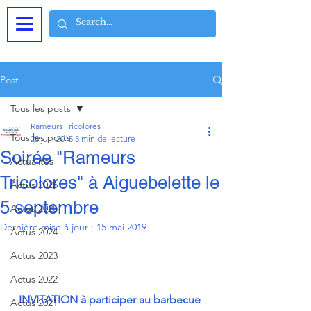
Post
Tous les posts
Rameurs Tricolores
Tous les posts
28 juil. 2015
3 min de lecture
Soirée "Rameurs
Actualités
Tricolores" à Aiguebelette le
Actus 2026
5 septembre
Actus 2025
Dernière mise à jour :
15 mai 2019
Actus 2024
Actus 2023
Actus 2022
INVITATION à participer au barbecue 
Actus 2021