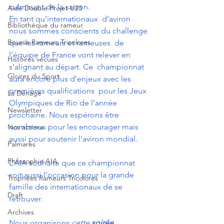
culminant de la saison.
Aide Double Projet U23
En tant qu’internationaux  d’aviron 
Bibliothèque du rameur
nous sommes conscients du challenge 
Bourse Rameurs Tricolores
que les rameurs et rameuses  de 
l’équipe de France vont relever en 
Histoires vécues
s’alignant au départ. Ce  championnat 
Gloires du Sport
aura encore plus d’enjeux avec les 
premières qualifications  pour les Jeux 
La Dénage
Olympiques de Rio de l’année 
Newsletter
prochaine. Nous espérons être  
nombreux pour les encourager mais 
Nos actions
aussi pour soutenir l’aviron mondial.
Palmarès
Philosophie AIA
L’AIA souhaite que ce championnat 
soit aussi l’occasion pour la grande 
Trophées Rameurs Tricolores
famille des internationaux de se 
Draft
retrouver.
Archives
Nous organisons 
cette 
soirée 