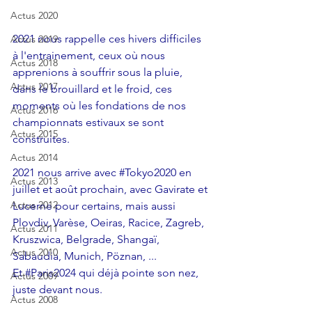
Actus 2020
2021 nous rappelle ces hivers difficiles 
Actus 2019
à l'entrainement, ceux où nous 
Actus 2018
apprenions à souffrir sous la pluie, 
Actus 2017
dans le brouillard et le froid, ces 
moments où les fondations de nos 
Actus 2016
championnats estivaux se sont 
Actus 2015
construites.
Actus 2014
2021 nous arrive avec 
#Tokyo2020
 en 
Actus 2013
juillet et août prochain, avec Gavirate et 
Actus 2012
Lucerne pour certains, mais aussi 
Plovdiv, Varèse, Oeiras, Racice, Zagreb, 
Actus 2011
Kruszwica, Belgrade, Shangaï, 
Actus 2010
Sabaudia, Munich, Pöznan, ...
Et 
#Paris2024
 qui déjà pointe son nez, 
Actus 2009
juste devant nous.
Actus 2008