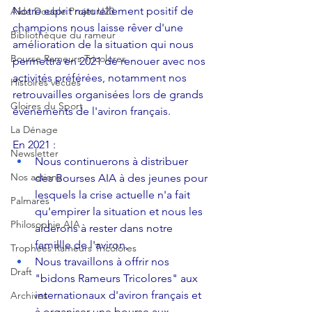
Notre esprit naturellement positif de 
Aide Double Projet U23
champions nous laisse rêver d'une 
Bibliothèque du rameur
amélioration de la situation qui nous 
Bourse Rameurs Tricolores
permettra en 2021 de renouer avec nos 
activités préférées, notamment nos 
Histoires vécues
retrouvailles organisées lors de grands 
Gloires du Sport
évènements de l'aviron français.
La Dénage
En 2021 :
Newsletter
Nous continuerons à distribuer 
Nos actions
des Bourses AIA à des jeunes pour 
lesquels la crise actuelle n'a fait 
Palmarès
qu'empirer la situation et nous les 
Philosophie AIA
aiderons à rester dans notre 
famillle de l'aviron,
Trophées Rameurs Tricolores
Nous travaillons à offrir nos 
Draft
"bidons Rameurs Tricolores" aux 
internationaux d'aviron français et 
Archives
à organiser une bourse aux 