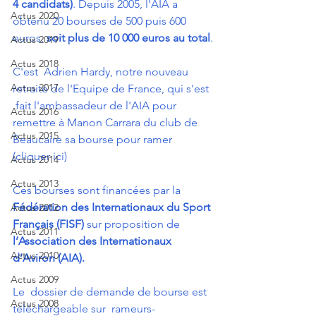
4 candidats)
. Depuis 2005, l'AIA a 
Actus 2020
obtenu 20 bourses de 500 puis 600 
euros, 
soit plus de 10 000 euros au total
.
Actus 2019
Actus 2018
C'est  Adrien Hardy, notre nouveau 
Actus 2017
retraité de l'Equipe de France, qui s'est 
 fait l'ambassadeur de l'AIA pour 
Actus 2016
remettre à Manon Carrara du club de  
Actus 2015
Beaucaire sa bourse pour ramer 
(
cliquer ici
)
Actus 2014
Actus 2013
Ces bourses sont financées par la 
Fédération des Internationaux du Sport 
Actus 2012
Français (FISF)
 sur proposition de 
Actus 2011
l’Association des Internationaux 
Actus 2010
d’Aviron (AIA).
Actus 2009
Le  dossier de demande de bourse est 
Actus 2008
téléchargeable sur  
rameurs-