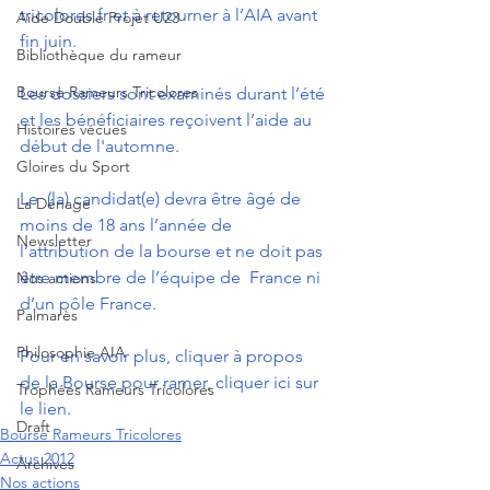
tricolores.fr
 et à retourner à l’AIA avant 
Aide Double Projet U23
fin juin.
Bibliothèque du rameur
Bourse Rameurs Tricolores
Les dossiers sont examinés durant l’été 
et les bénéficiaires reçoivent l’aide au 
Histoires vécues
début de l'automne.
Gloires du Sport
Le  (la) candidat(e) devra être âgé de 
La Dénage
moins de 18 ans l’année de  
Newsletter
l’attribution de la bourse et ne doit pas 
être membre de l’équipe de  France ni 
Nos actions
d’un pôle France. 
Palmarès
Philosophie AIA
Pour en savoir plus, cliquer à propos 
de la Bourse pour ramer, cliquer ici sur 
Trophées Rameurs Tricolores
le lien.
Draft
Bourse Rameurs Tricolores
Actus 2012
Archives
Nos actions