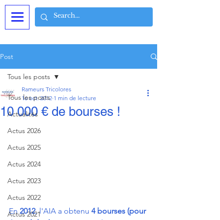
Post
Tous les posts
Rameurs Tricolores
Tous les posts
16 oct. 2012
1 min de lecture
10 000 € de bourses !
Actualités
Actus 2026
Actus 2025
Actus 2024
Actus 2023
Actus 2022
En 
2012
, l'AIA a obtenu 
4 bourses (pour 
Actus 2021