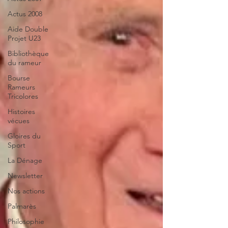
Actus 2008
Aide Double
Projet U23
Bibliothèque
du rameur
Bourse
Rameurs
Tricolores
Histoires
vécues
Gloires du
Sport
La Dénage
Newsletter
Nos actions
Palmarès
Philosophie