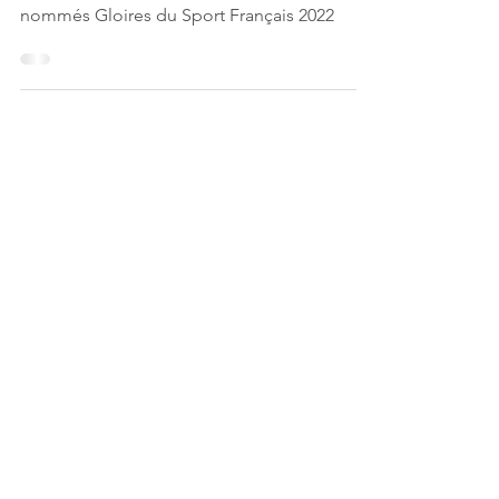
Jacques Morel et Denis Masseglia ont été
nommés Gloires du Sport Français 2022