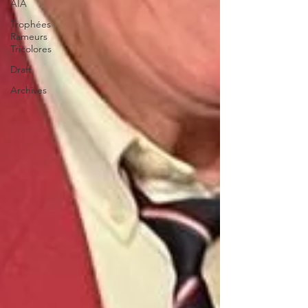
AIA
Trophées
Rameurs
Tricolores
Draft
Archives