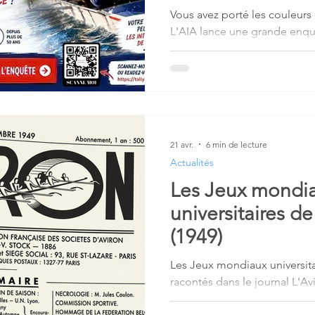
Vous avez porté les couleurs 
L'AIA lance une grande enqu
comprendre le parcours des i
carrière sportive. Les résulta
développer des actions con
les futures générations. Votr
internationaux de demain.
21 avr.
6 min de lecture
Actualités
Les Jeux mondi
universitaires d
(1949)
Les Jeux mondiaux universita
racontés dans le journal L'Av
Nosbaum et Claude Martin.