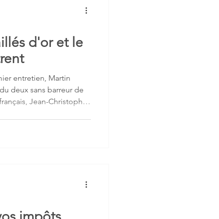
lés d'or et le
ntrent
ier entretien, Martin
e du deux sans barreur de
rançais, Jean-Christophe
es battus de cette course,
ole. Cette finale
 est restée dans les
'incroyable courage de
 vos impôts…