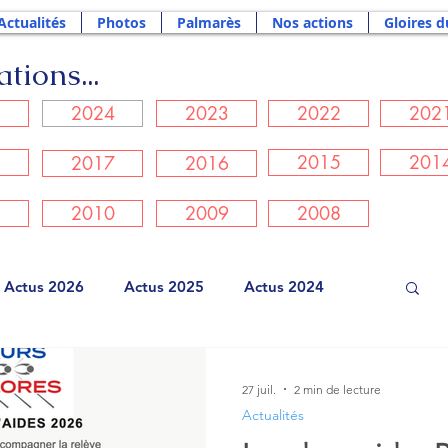
Actualités
Photos
Palmarès
Nos actions
Gloires d
tions...
5
2024
2023
2022
202
8
2015
201
2017
2016
1
2010
2009
2008
Actus 2026
Actus 2025
Actus 2024
Actus 2021
Actus 2020
Actus 2019
27 juil.
2 min de lecture
Actualités
Actus 2016
Actus 2015
Actus 2014