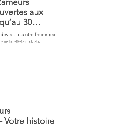
Rameurs
ouvertes aux
squ’au 30
devrait pas être freiné par
par la difficulté de
au, les Rameurs Tricolores
aides 2026 du 1er
minuit.
urs
 Votre histoire