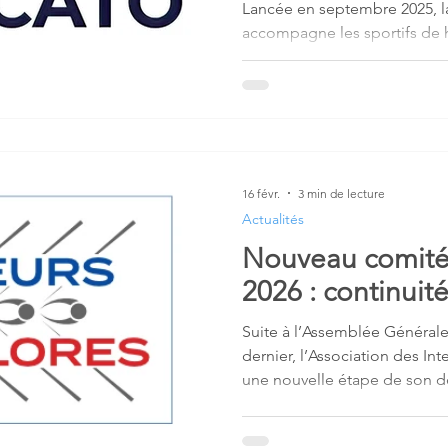
Lancée en septembre 2025, 
accompagne les sportifs de h
transition professionnelle. F
rencontrées après la carrière
accompagnement gratuit et 
valoriser les compétences ac
Chaque athlète est soutenu p
mentor et le réseau national 
16 févr.
3 min de lecture
du Mercato de l’Emploi afin de
Actualités
l’emploi.
Nouveau comité 
2026 : continuit
Suite à l’Assemblée Générale 
dernier, l’Association des In
une nouvelle étape de son 
nouveau comité directeur 202
expérience, continuité et re