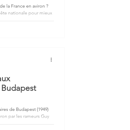
de la France en aviron ?
ête nationale pour mieux
nternationaux après leur
ts permettront de
crètes pour accompagner
e expérience peut aider les
aux
e Budapest
ires de Budapest (1949)
iron par les rameurs Guy