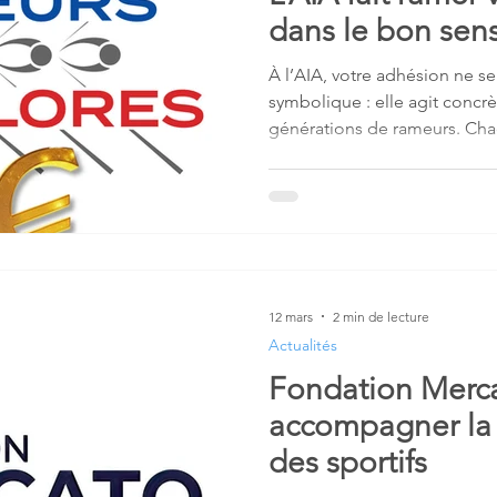
dans le bon sens
À l’AIA, votre adhésion ne se
symbolique : elle agit concr
générations de rameurs. Ch
concret. Elle permet de tran
l’aviron français, de partager
d’accompagner les jeunes r
leur progression et leur parco
engagement prend une nouve
adhésion, un levier fiscal eff
votre adhésion
12 mars
2 min de lecture
Actualités
Fondation Merca
accompagner la 
des sportifs