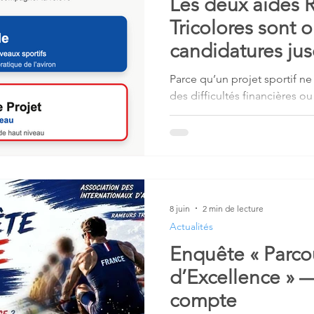
Les deux aides 
Tricolores sont 
candidatures ju
Actus 2011
Actus 2010
Actus 2009
septembre
Parce qu’un projet sportif ne 
des difficultés financières ou 
 Projet U23
Bibliothèque du rameur
concilier études et haut nive
ouvrent leurs deux campagnes d’
août au 30 septembre 2026 à 
Histoires vécues
Gloires du Sport
8 juin
2 min de lecture
Nos actions
Palmarès
Philosophie AIA
Actualités
Enquête « Parco
d’Excellence » —
compte