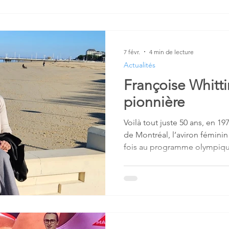
comité directeur de l'AIA Ap
d’engagement à la présiden
choisi de passer le relais. In
province, elle laisse une asso
active. Nous la remercions
7 févr.
4 min de lecture
Actualités
Françoise Whitt
pionnière
Voilà tout juste 50 ans, en 1
de Montréal, l’aviron féminin
fois au programme olympique
Ventouillac, est consacré au
Whittington, l’une des prem
olympiques françaises.