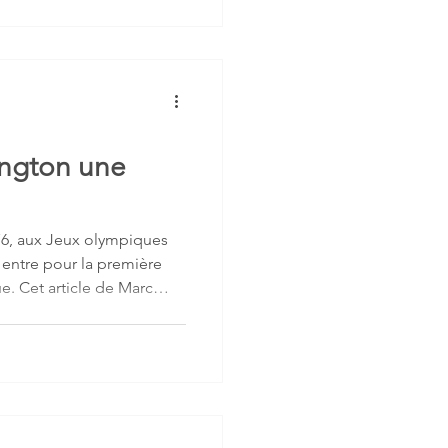
rès près de dix années
ce, Myriam Lamolle a
stallée désormais en
ciation structurée et
ington une
976, aux Jeux olympiques
 entre pour la première
. Cet article de Marc
 parcours de Françoise
ières rameuses