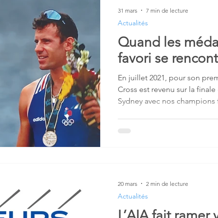
31 mars
7 min de lecture
Actualités
Quand les médail
favori se renco
En juillet 2021, pour son prem
Cross est revenu sur la final
Sydney avec nos champions f
Rolland, Michel Andrieux et l
les Britanniques Greg Searle et Ed Co
du samedi 23 septembre 2000
mémoires pour l’audace et l
l'équipage français.
20 mars
2 min de lecture
Actualités
L’AIA fait ramer