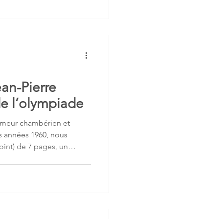
an-Pierre
de l’olympiade
rameur chambérien et
es années 1960, nous
int) de 7 pages, un
r son expérience aux Jeux
).