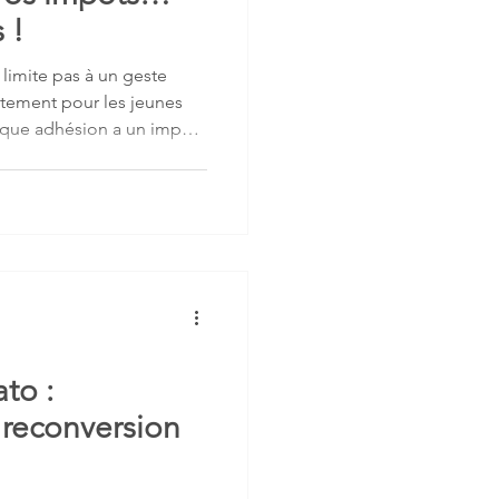
 !
 limite pas à un geste
ètement pour les jeunes
aque adhésion a un impact
smettre la mémoire de
 notre passion et
ameuses et rameurs dans
urs sportif. En 2026, votre
lle dimension. Votre
icace Depuis janvier 2026,
to :
reconversion