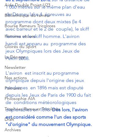
Aide Double Projet U23
1 000 mètres sur le même plan d'eau 
de Dorney lake.4  épreuves au 
Bibliothèque du rameur
programme dont deux mixtes (le 4 
Bourse Rameurs Tricolores
avec barreur et le 2 de  couple), le skiff 
femme et le skiff homme. L'aviron 
Histoires vécues
handi est apparu au  programme des 
Gloires du Sport
jeux Olympiques lors des Jeux de 
La Dénage
Pékin 2008.
Newsletter
L'aviron  est inscrit au programme 
Nos actions
olympique depuis l'origine des jeux 
modernes  en 1896 mais est disputé 
Palmarès
depuis les Jeux de Paris de 1900 du fait 
Philosophie AIA
de  conditions météorologiques 
Trophées Rameurs Tricolores
déplorables en 1896. 
Dès lors, l'aviron 
est considéré comme l'un des sports 
Draft
"d'origine" du mouvement Olympique.
Archives