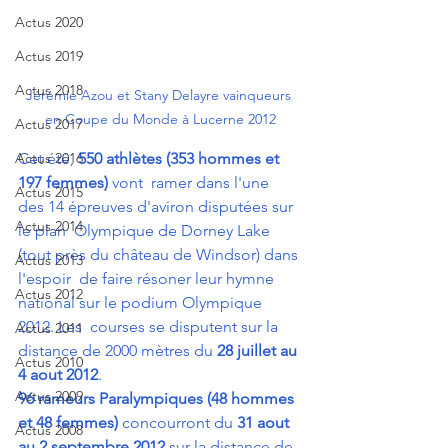
Actus 2020
Actus 2019
Actus 2018
Jérémie Azou et Stany Delayre vainqueurs 
en Coupe du Monde à Lucerne 2012
Actus 2017
Cet été, 
550 athlètes (353 hommes et 
Actus 2016
197 femmes)
 vont  ramer dans l'une 
Actus 2015
des 14 épreuves d'aviron disputées sur 
Actus 2014
le plan  Olympique de Dorney Lake 
(tout près du château de Windsor) dans 
Actus 2013
l'espoir  de faire résoner leur hymne 
Actus 2012
national sur le podium Olympique 
2012. Les  courses se disputent sur la 
Actus 2011
distance de 2000 mètres du 
28 juillet au 
Actus 2010
4 aout 2012
.
Actus 2009
96 rameurs Paralympiques (48 hommes 
et 48 femmes)
 concourront du 
31 aout 
Actus 2008
au 2 septembre 2012
 sur la distance de 