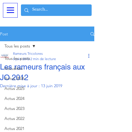
Post
Tous les posts
Rameurs Tricolores
Tous les posts
6 juin 2012
2 min de lecture
Les rameurs français aux
Actualités
JO 2012
Actus 2026
Dernière mise à jour :
13 juin 2019
Actus 2025
Actus 2024
Actus 2023
Actus 2022
Actus 2021