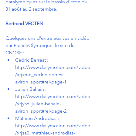
paralympiques sur le bassin d'Eton du 
31 août au 2 septembre.
Bertrand VECTEN
Quelques uns d'entre eux vus en vidéo 
par FranceOlympique, le site du 
CNOSF :
Cédric Berrest : 
http://www.dailymotion.com/video
/xrjxm6_cedric-berrest-
aviron_sport#rel-page-1
Julien Bahain : 
http://www.dailymotion.com/video
/xrjy56_julien-bahain-
aviron_sport#rel-page-2
Mathieu Androdias : 
http://www.dailymotion.com/video
/xrjsa0_matthieu-androdias-