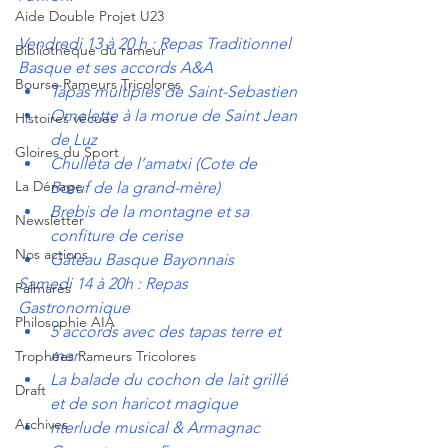
Aide Double Projet U23
Vendredi 13 à 20 h : Repas Traditionnel 
Bibliothèque du rameur
Basque et ses accords A&A
Bourse Rameurs Tricolores
Tapas multiples de Saint-Sebastien
Omelette à la morue de Saint Jean 
Histoires vécues
de Luz
Gloires du Sport
Chulleta de l’amatxi (Cote de 
La Dénage
Bœuf de la grand-mère)
Brebis de la montagne et sa 
Newsletter
confiture de cerise
Nos actions
Gâteau Basque Bayonnais
Samedi 14 à 20h : Repas 
Palmarès
Gastronomique 
Philosophie AIA
5 accords avec des tapas terre et 
mer
Trophées Rameurs Tricolores
La balade du cochon de lait grillé 
Draft
et de son haricot magique
Archives
nterlude musical & Armagnac