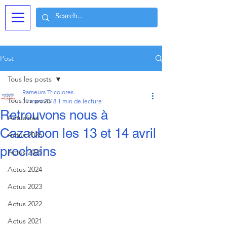
Post
Tous les posts
Rameurs Tricolores
Tous les posts
31 mars 2018
1 min de lecture
Retrouvons nous à
Actualités
Cazaubon les 13 et 14 avril
Actus 2026
prochains
Actus 2025
Actus 2024
Actus 2023
Actus 2022
Actus 2021