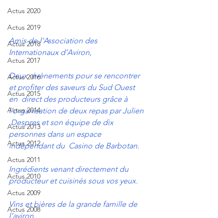
Actus 2020
Actus 2019
Amis de l’Association des 
Actus 2018
Internationaux d’Aviron,
Actus 2017
Deux  évènements pour se rencontrer 
Actus 2016
et profiter des saveurs du Sud Ouest 
Actus 2015
en  direct des producteurs grâce à 
Actus 2014
l’organisation de deux repas par Julien 
 Despres et son équipe de dix 
Actus 2013
personnes dans un espace 
Actus 2012
indépendant du  Casino de Barbotan.
Actus 2011
Ingrédients venant directement du 
Actus 2010
producteur et cuisinés sous vos yeux. 
Actus 2009
Vins et bières de la grande famille de 
Actus 2008
l’aviron.