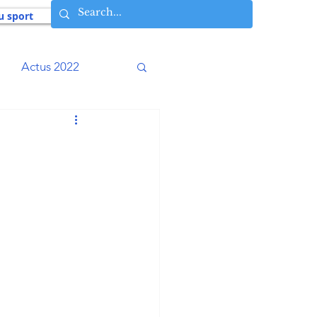
u sport
Actus 2022
016
Actus 2015
009
Actus 2008
Histoires vécues
osophie AIA