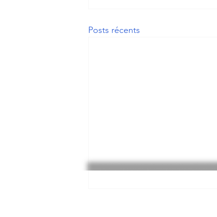
Posts récents
Faites un don
Appuyez nos actions avec un don, pour q
continue à alimenter nos Bourses et nos A