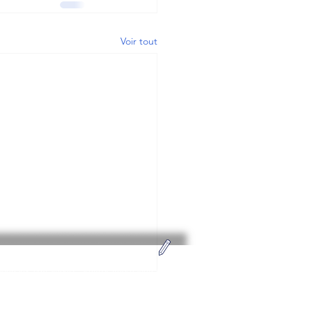
Voir tout
Adhérez
tionaux, entraineurs, arbitres internationaux
pathisants, rejoignez-nous pour promouvoir
nos champions et à aider les jeunes .