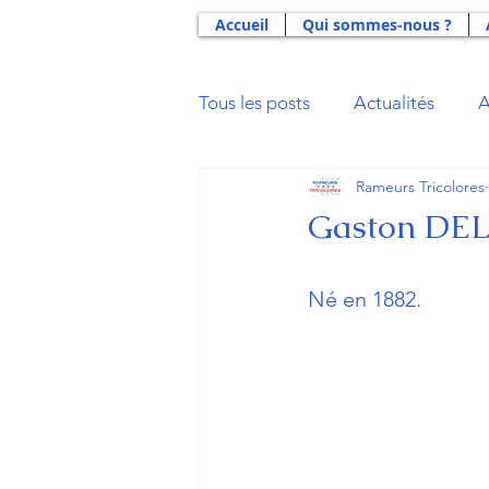
Accueil
Qui sommes-nous ?
Tous les posts
Actualités
A
Rameurs Tricolores
Actus 2021
Actus 2020
Gaston DEL
Actus 2014
Actus 2013
Né en 1882.
Aide Double Projet U23
B
Gloires du Sport
La Déna