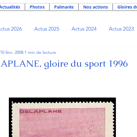
Actualités
Photos
Palmarès
Nos actions
Gloires d
ctus 2026
Actus 2025
Actus 2024
Actus 2023
10 févr. 2008
1 min de lecture
Actus 2019
Actus 2018
Actus 2017
Actus 2
APLANE, gloire du sport 1996
Actus 2012
Actus 2011
Actus 2010
Actus 2
ibliothèque du rameur
Bourse Rameurs Tricolores
ge
Newsletter
Nos actions
Palmarès
Phil