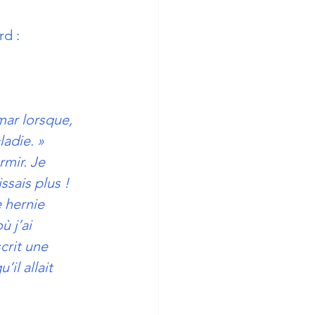
rd :
mar lorsque, 
ladie. »
rmir. Je 
ssais plus ! 
 hernie 
ù j’ai 
rit une 
il allait  