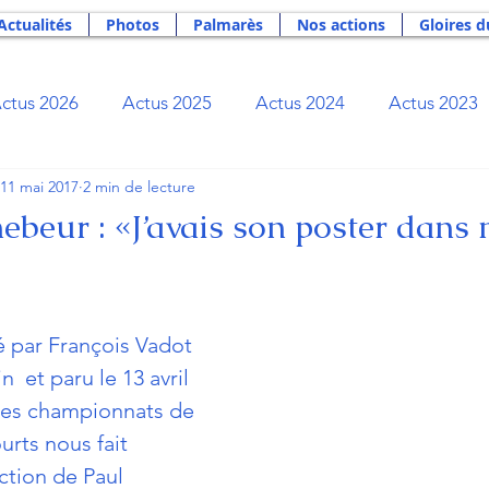
Actualités
Photos
Palmarès
Nos actions
Gloires d
ctus 2026
Actus 2025
Actus 2024
Actus 2023
11 mai 2017
2 min de lecture
Actus 2019
Actus 2018
Actus 2017
Actus 2
ebeur : «J’avais son poster dans
Actus 2012
Actus 2011
Actus 2010
Actus 2
né par François Vadot 
ibliothèque du rameur
Bourse Rameurs Tricolores
in
  et paru le 13 avril 
des championnats de 
rts nous fait 
ge
Newsletter
Nos actions
Palmarès
Phil
ction de Paul 