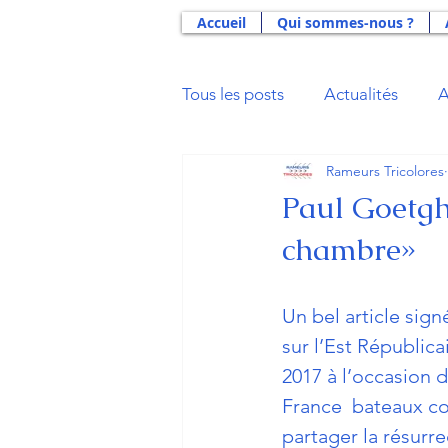
Accueil
Qui sommes-nous ?
Tous les posts
Actualités
A
Rameurs Tricolores
Actus 2021
Actus 2020
Paul Goetgh
chambre»
Actus 2014
Actus 2013
Un bel 
article sig
Aide Double Projet U23
B
sur l’Est Républica
2017 à l’occasion 
France  bateaux cou
Gloires du Sport
La Déna
partager la résurre