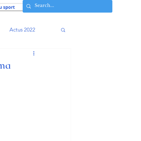
u sport
Actus 2022
016
Actus 2015
 ma
009
Actus 2008
Histoires vécues
osophie AIA