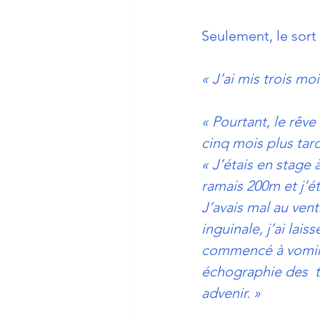
Seulement, le sort
« J’ai mis trois mo
« Pourtant, le rêve
cinq mois plus tar
« J’étais en stage 
ramais 200m et j’éta
J’avais mal au ven
inguinale, j’ai lais
commencé à vomir 
échographie des  tes
advenir. »