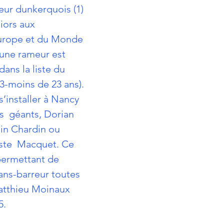
eur dunkerquois (1)
niors aux 
urope et du Monde 
eune rameur est 
dans la 
liste du 
23-moins de 23 ans)
.
 s’installer à Nancy 
s  géants, Dorian 
in Chardin ou 
ste  Macquet. Ce 
 permettant de 
ns-barreur toutes 
atthieu Moinaux 
5.