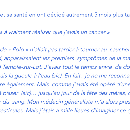
 et sa santé en ont décidé autrement 5 mois plus ta
is à vraiment réaliser que j’avais un cancer »
 de « Polo » n’allait pas tarder à tourner au  cauche
d, apparaissaient les premiers  symptômes de la ma
à Temple-sur-Lot. J’avais tout le temps envie  de do
is la gueule à l’eau (sic). En fait,  je ne me reconnai
tre également. Mais  comme j’avais été opéré d’une
sé pisser  (sic)… jusqu’au jour de la fête des mères, o
du  sang. Mon médecin généraliste m’a alors presc
ticules. Mais j’étais à mille lieues d’imaginer ce qu’