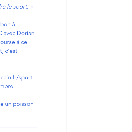
e le sport. »
ubon à 
C avec Dorian 
ourse à ce 
, c’est 
cain.fr/sport-
ambre
e un poisson 