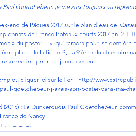
e Paul Goetghebeur, je me suis toujours vu reprendr
week-end de Pâques 2017 sur le plan d’eau de  Caza
mpionnats de France Bateaux courts 2017 en  2-HT
 mec » du poster… », qui ramera pour  sa dernière c
ième place de la finale B,  la 9ième du championnat
 résurrection pour ce  jeune rameur.
omplet, cliquer ici sur le lien : 
http://www.estrepubli
3/paul-goetghebeur-j-avais-son-poster-dans-ma-ch
 (2015) : 
Le Dunkerquois Paul Goetghebeur, comm
e France de Nancy
Histoires vécues