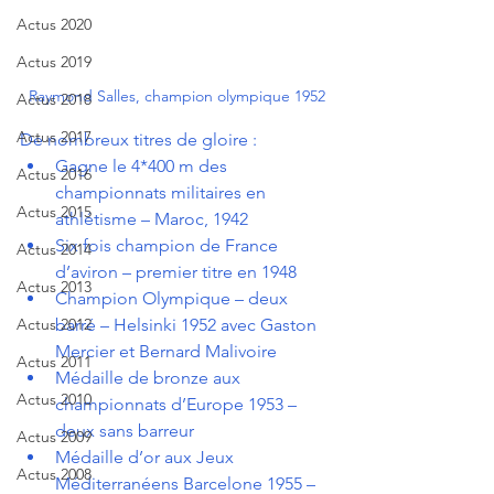
Actus 2020
Actus 2019
Raymond Salles, champion olympique 1952
Actus 2018
Actus 2017
De nombreux titres de gloire :
Gagne le 4*400 m des 
Actus 2016
championnats militaires en 
Actus 2015
athlétisme – Maroc, 1942
Six fois champion de France 
Actus 2014
d’aviron – premier titre en 1948
Actus 2013
Champion Olympique – deux 
Actus 2012
barré – Helsinki 1952 avec Gaston 
Mercier et Bernard Malivoire
Actus 2011
Médaille de bronze aux 
Actus 2010
championnats d’Europe 1953 – 
deux sans barreur
Actus 2009
Médaille d’or aux Jeux 
Actus 2008
Méditerranéens Barcelone 1955 – 