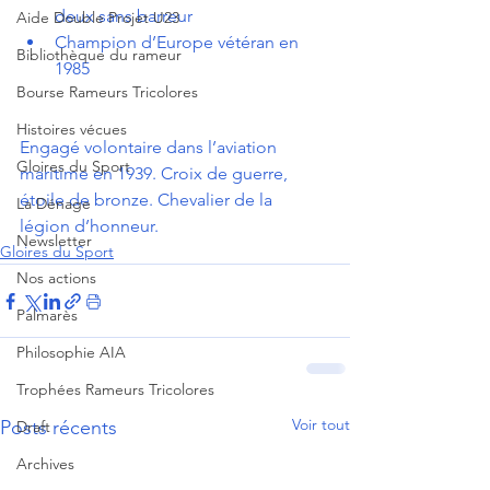
deux sans barreur
Aide Double Projet U23
Champion d’Europe vétéran en 
Bibliothèque du rameur
1985
Bourse Rameurs Tricolores
Histoires vécues
Engagé volontaire dans l’aviation 
Gloires du Sport
maritime en 1939. Croix de guerre, 
étoile de bronze. Chevalier de la 
La Dénage
légion d’honneur. 
Newsletter
Gloires du Sport
Nos actions
Palmarès
Philosophie AIA
Trophées Rameurs Tricolores
Voir tout
Posts récents
Draft
Archives