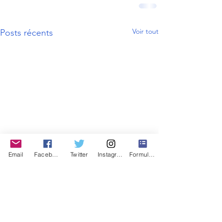
Voir tout
Posts récents
Email
Facebook
Twitter
Instagram
Formulaire de contact
Contactez nous
Mentions légales
Signaler un problème