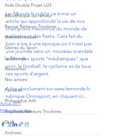
Aide Double Projet U23
Le  Monde.fr publie ce 6 mai un 
Bibliothèque du rameur
article qui approfondit la vie de nos  
Bourse Rameurs Tricolores
champions méconnus du monde de 
paillettes et des flashs. Cela fait du  
Histoires vécues
bien à lire à une époque où il n'est pas 
Gloires du Sport
une journée sans un  nouveau scandale 
La Dénage
autour des sports "médiatiques" que 
sont  le football, le cyclisme et de tous 
Newsletter
ces sports d'argent. 
Nos actions
A lire absolument sur www.lemonde.fr, 
Palmarès
rubrique Omnisport, en cliquant ici... 
Philosophie AIA
Actus 2011
Histoires vécues
Trophées Rameurs Tricolores
Draft
Archives