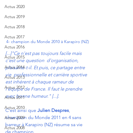
Actus 2020
Actus 2019
Actus 2018
Actus 2017
4- champion du Monde 2010 à Karapiro (NZ)
Actus 2016
[...]"Ce n'est pas toujours facile mais 
Actus 2015
c'est une question  d'organisation, 
Actus 2014
plaisante-t-il. Et puis, ce partage entre 
vie  professionnelle et carrière sportive 
Actus 2013
est inhérent à chaque rameur de  
Actus 2012
l'équipe de France. Il faut le prendre 
avec bonne humeur." [...].
Actus 2011
Actus 2010
C'est ainsi que 
Julien Despres
, 
champion du Monde 2011 en 4 sans 
Actus 2009
barreur à Karapiro (NZ) résume sa vie 
Actus 2008
de champion.