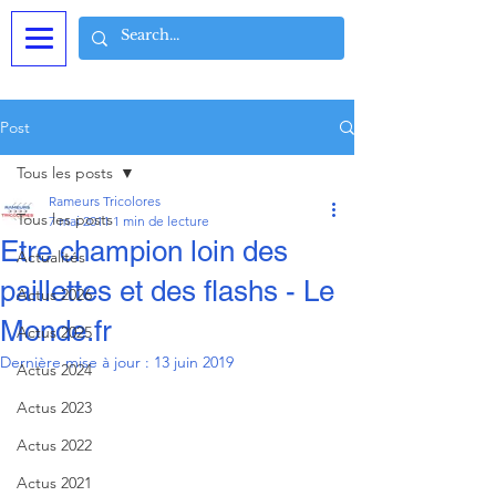
Post
Tous les posts
Rameurs Tricolores
Tous les posts
7 mai 2011
1 min de lecture
Etre champion loin des
Actualités
paillettes et des flashs - Le
Actus 2026
Monde.fr
Actus 2025
Dernière mise à jour :
13 juin 2019
Actus 2024
Actus 2023
Actus 2022
Actus 2021