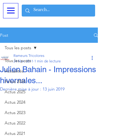
Post
Tous les posts
Rameurs Tricolores
Tous les posts
24 févr. 2011
1 min de lecture
Julien Bahain - Impressions
Actualités
hivernales...
Actus 2026
Dernière mise à jour :
13 juin 2019
Actus 2025
Actus 2024
Actus 2023
Actus 2022
Actus 2021