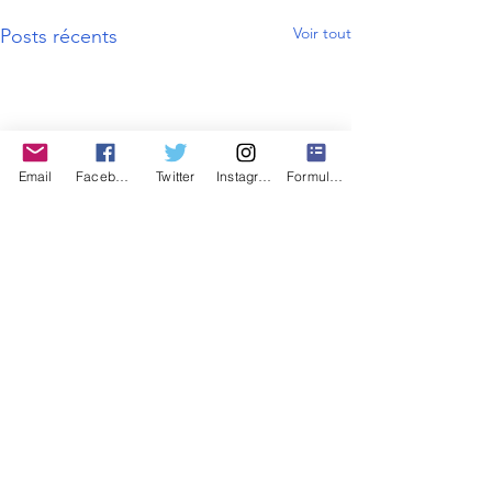
Voir tout
Posts récents
Email
Facebook
Twitter
Instagram
Formulaire de contact
Contactez nous
Mentions légales
Signaler un problème