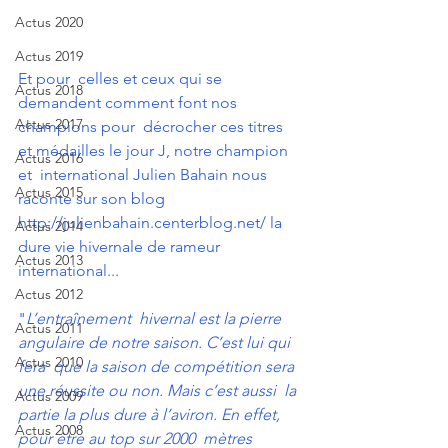
Actus 2020
Actus 2019
Et pour  celles et ceux qui se 
Actus 2018
demandent comment font nos 
Actus 2017
champions pour  décrocher ces titres 
et médailles le jour J, notre champion 
Actus 2016
et  international Julien Bahain nous 
Actus 2015
raconte sur son blog 
http://julienbahain.centerblog.net/
 la 
Actus 2014
dure vie hivernale de rameur 
Actus 2013
international... 
Actus 2012
"
L’entraînement  hivernal est la pierre 
Actus 2011
angulaire de notre saison. C’est lui qui 
Actus 2010
fera  que la saison de compétition sera 
une réussite ou non. Mais c’est aussi  la 
Actus 2009
partie la plus dure à l’aviron. En effet, 
Actus 2008
pour être au top sur 2000  mètres 