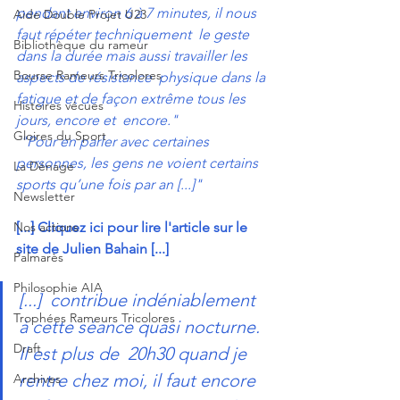
pendant environ 6 à 7 minutes, il nous 
Aide Double Projet U23
faut répéter techniquement  le geste 
Bibliothèque du rameur
dans la durée mais aussi travailler les 
Bourse Rameurs Tricolores
aspects de résistance  physique dans la 
fatigue et de façon extrême tous les 
Histoires vécues
jours, encore et  encore."
Gloires du Sport
"Pour en parler avec certaines 
personnes, les gens ne voient certains 
La Dénage
sports qu’une fois par an [...]"
Newsletter
Nos actions
[...] Cliquez ici pour lire l'article sur le 
site de Julien Bahain [...]
Palmarès
Philosophie AIA
[...]  contribue indéniablement 
Trophées Rameurs Tricolores
à cette séance quasi nocturne. 
Draft
Il est plus de  20h30 quand je 
rentre chez moi, il faut encore 
Archives