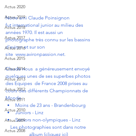
Actus 2020
Actus 2019
Notre ami Claude Poinsignon  
fut international junior au milieu des 
Actus 2018
années 1970. Il est aussi un  
Actus 2017
photographe très connu sur les bassins 
d'aviron et sur son 
Actus 2016
site  
www.avironpassion.net
.
Actus 2015
Actus 2014
Claude nous  a généreusement envoyé 
quelques unes de ses superbes photos 
Actus 2013
des Equipes  de France 2008 prises au 
Actus 2012
cours des différents Championnats de 
Monde :
Actus 2011
Moins de 23 ans - Brandenbourg
Actus 2010
Juniors - Linz
Seniors non-olympiques - Linz  
Actus 2009
Les photographies sont dans notre 
Actus 2008
album (cliquez ici)