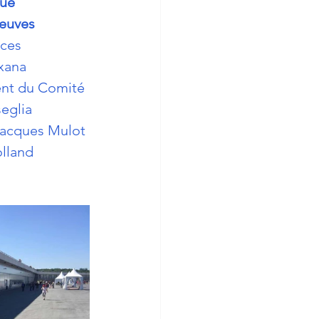
ue 
reuves 
ces 
xana 
ent du Comité 
eglia 
Jacques Mulot 
lland 