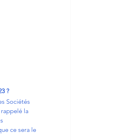
3 ? 
es Sociétés 
rappelé la 
s 
ue ce sera le 