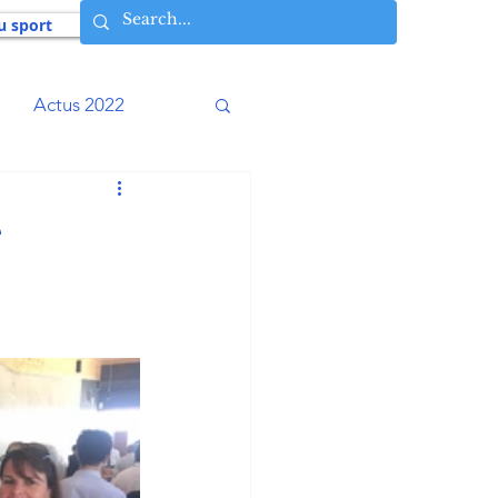
u sport
Actus 2022
016
Actus 2015
e
009
Actus 2008
Histoires vécues
osophie AIA