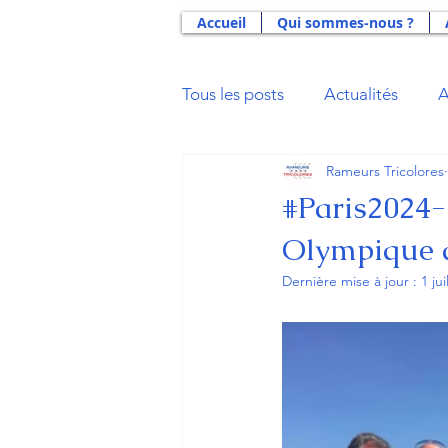
Accueil
Qui sommes-nous ?
Tous les posts
Actualités
A
Rameurs Tricolores
Actus 2021
Actus 2020
#Paris2024-
Olympique d
Actus 2014
Actus 2013
Dernière mise à jour :
1 jui
Aide Double Projet U23
B
Gloires du Sport
La Déna