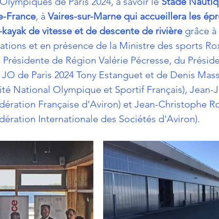
Olympiques de Paris 2024, à savoir le 
Stade Nautiq
e-France
, à 
Vaires-sur-Marne qui accueillera les ép
-kayak de vitesse et de descente de rivière 
grâce à 
lations et en présence de la Ministre des sports Ro
 Présidente de Région Valérie Pécresse, du Présid
 JO de Paris 2024 Tony Estanguet
et de Denis Mass
té National Olympique et Sportif Français), Jean-
édération Française d'Aviron) et Jean-Christophe Ro
dération Internationale des Sociétés d'Aviron).