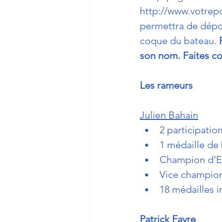
http://www.votre
permettra de dépos
coque du bateau. 
son nom. Faites c
Les rameurs 
Julien Bahain
2 participatio
1 médaille de
Champion d’E
Vice champio
18 médailles i
Patrick Favre