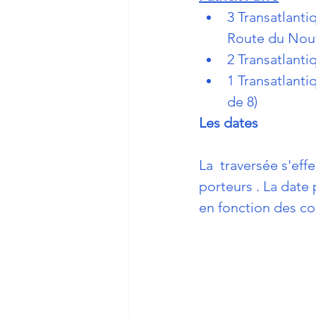
3 Transatlanti
Route du Nou
2 Transatlanti
1 Transatlant
de 8)
Les dates
La  traversée s'eff
porteurs . La date
en fonction des co