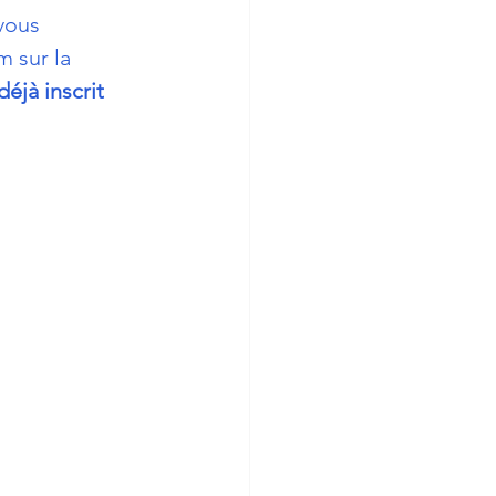
vous 
 sur la 
éjà inscrit 