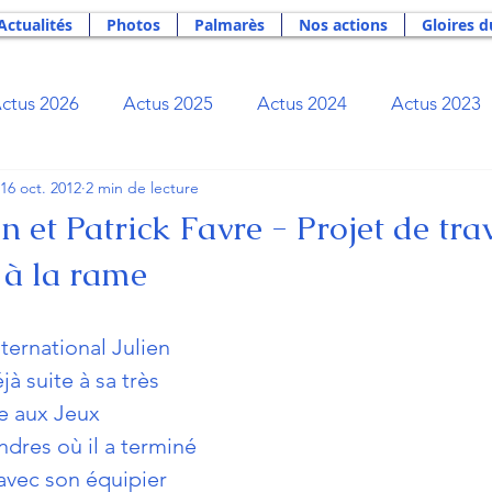
Actualités
Photos
Palmarès
Nos actions
Gloires d
ctus 2026
Actus 2025
Actus 2024
Actus 2023
16 oct. 2012
2 min de lecture
Actus 2019
Actus 2018
Actus 2017
Actus 2
n et Patrick Favre - Projet de tra
 à la rame
Actus 2012
Actus 2011
Actus 2010
Actus 2
ernational Julien 
ibliothèque du rameur
Bourse Rameurs Tricolores
à suite à sa très  
 aux Jeux 
res où il a terminé 
ge
Newsletter
Nos actions
Palmarès
Phil
avec son équipier 