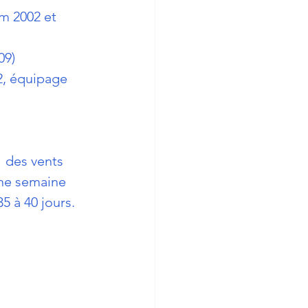
um 2002 et 
09)
2, équipage 
  des vents 
une semaine 
5 à 40 jours.