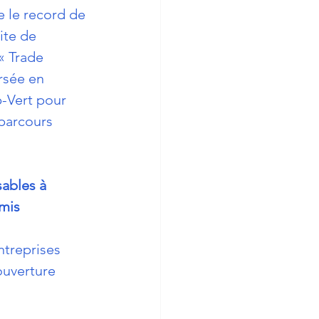
re le record de 
ite de  
 Trade  
rsée en 
-Vert pour 
 parcours 
sables à 
rmis
ntreprises 
ouverture 