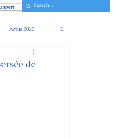
u sport
Actus 2022
016
Actus 2015
versée de
009
Actus 2008
Histoires vécues
osophie AIA