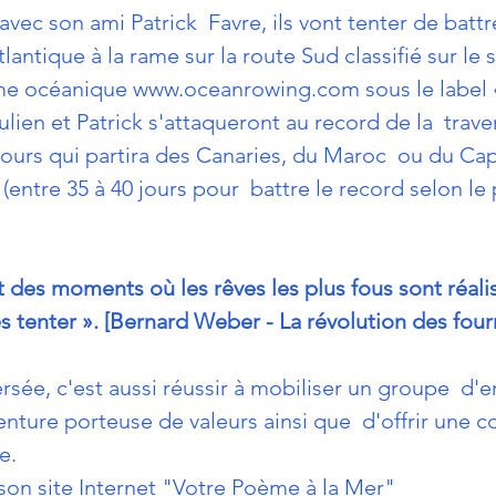
, avec son ami Patrick  Favre, ils vont tenter de batt
tlantique à la rame sur la route Sud classifié sur le s
ame océanique www.oceanrowing.com sous le label «
lien et Patrick s'attaqueront au record de la  trave
ours qui partira des Canaries, du Maroc  ou du Cap
s (entre 35 à 40 jours pour  battre le record selon le
st des moments où les rêves les plus fous sont réali
es tenter ». [Bernard Weber - La révolution des fou
ersée, c'est aussi réussir à mobiliser un groupe  d'e
nture porteuse de valeurs ainsi que  d'offrir une c
e.
son site Internet "Votre Poème à la Mer" 