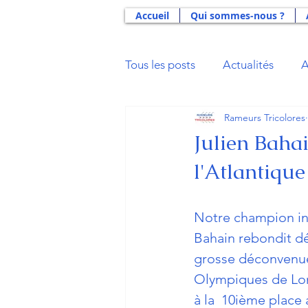
Accueil
Qui sommes-nous ?
Tous les posts
Actualités
A
Rameurs Tricolores
Actus 2021
Actus 2020
Julien Bahai
l'Atlantique
Actus 2014
Actus 2013
Notre champion int
Aide Double Projet U23
B
Bahain rebondit déj
grosse déconvenue
Olympiques de Lond
Gloires du Sport
La Déna
à la  10ième place 