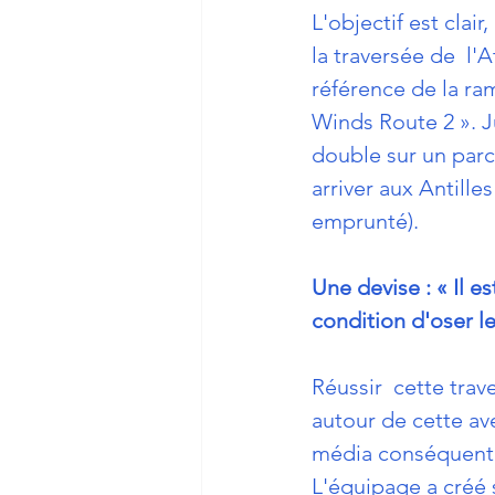
L'objectif est clair
la traversée de  l'A
référence de la r
Winds Route 2 ». Ju
double sur un parc
arriver aux Antille
emprunté).
Une devise : « Il e
condition d'oser l
Réussir  cette trav
autour de cette ave
média conséquent
L'équipage a créé 