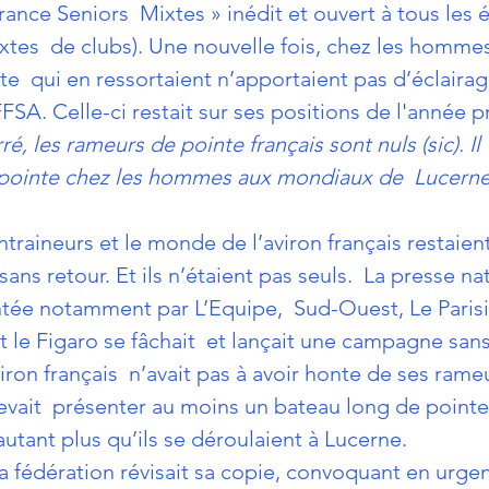
nce Seniors  Mixtes » inédit et ouvert à tous les 
xtes  de clubs). Une nouvelle fois, chez les hommes
e  qui en ressortaient n’apportaient pas d’éclairag
 FFSA. Celle-ci restait sur ses positions de l'année 
é, les rameurs de pointe français sont nuls (sic). Il 
 pointe chez les hommes aux mondiaux de  Lucerne
ntraineurs et le monde de l’aviron français restaien
sans retour. Et ils n’étaient pas seuls.  La presse na
tée notamment par L’Equipe,  Sud-Ouest, Le Parisi
 le Figaro se fâchait  et lançait une campagne san
iron français  n’avait pas à avoir honte de ses rame
evait  présenter au moins un bateau long de pointe
utant plus qu’ils se déroulaient à Lucerne.
la fédération révisait sa copie, convoquant en urgen