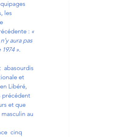
équipages 
, les 
e 
précédente : 
«  
 n’y aura pas 
 1974 »
.
t  abasourdis 
tionale et 
en Libéré, 
s précédent 
urs et que 
 masculin au 
ce  cinq 