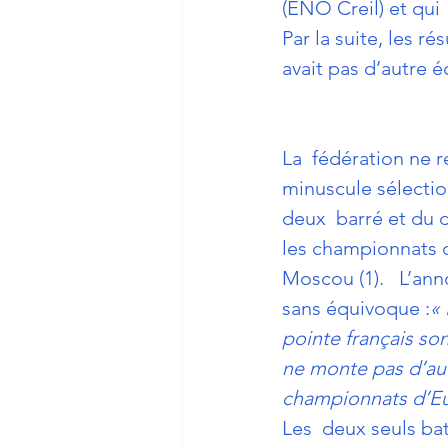
(ENO Creil) et qui 
Par la suite, les r
avait pas d’autre é
La  fédération ne r
minuscule sélectio
deux  barré et du 
les championnats 
Moscou (1).   L’ann
sans équivoque :
«
pointe français sont
ne monte pas d’aut
championnats d’Eu
Les  deux seuls ba