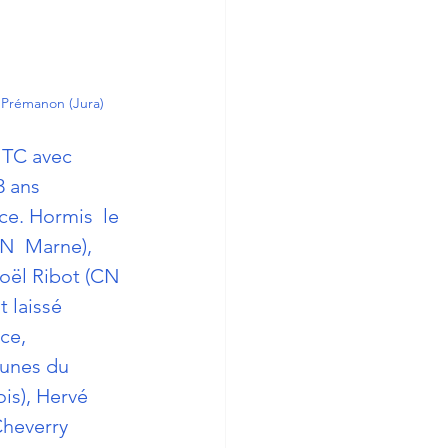
 Prémanon (Jura) 
 TC avec 
3 ans 
nce. Hormis  le 
N  Marne), 
oël Ribot (CN 
 laissé 
ce, 
eunes du 
is), Hervé 
Cheverry 