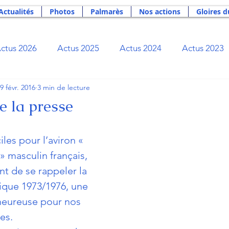
Actualités
Photos
Palmarès
Nos actions
Gloires d
ctus 2026
Actus 2025
Actus 2024
Actus 2023
9 févr. 2016
3 min de lecture
Actus 2019
Actus 2018
Actus 2017
Actus 2
e la presse
Actus 2012
Actus 2011
Actus 2010
Actus 2
iles pour l’aviron « 
» masculin français, 
nt de se rappeler la  
ibliothèque du rameur
Bourse Rameurs Tricolores
ique 1973/1976, une 
heureuse pour nos  
ge
Newsletter
Nos actions
Palmarès
Phil
es.