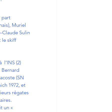
 part 
ais), Muriel 
-Claude Sulin 
le skiff 
 l’INS (2) 
, Bernard 
Lacoste (SN 
ich 1972, et 
ieurs régates  
aires.
t un « 