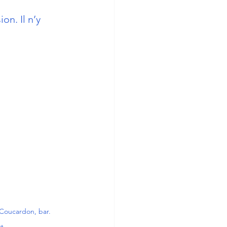
on. Il n’y 
Coucardon, bar. 
t