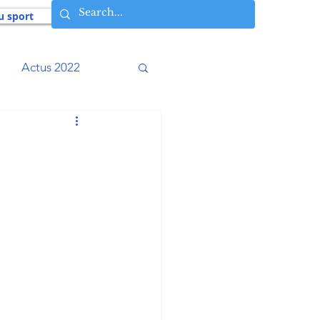
u sport
Actus 2022
016
Actus 2015
009
Actus 2008
Histoires vécues
osophie AIA