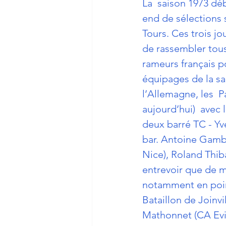
La  saison 1973 dé
end de sélections s
Tours. Ces trois jo
de rassembler tous
rameurs français p
équipages de la sa
l’Allemagne, les  P
aujourd’hui)  avec l
deux barré TC - Y
bar. Antoine Gambe
Nice), Roland Thiba
entrevoir que de m
notamment en point
Bataillon de Joinvi
Mathonnet (CA Evia