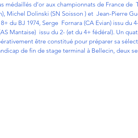
s médaillés d’or aux championnats de France de  T
), Michel Dolinski (SN Soisson ) et  Jean-Pierre Gu
u 8+ du BJ 1974, Serge  Fornara (CA Evian) issu du 4
AS Mantaise)  issu du 2- (et du 4+ fédéral). Un quat
pérativement être constitué pour préparer sa sélect
andicap de fin de stage terminal à Bellecin, deux se