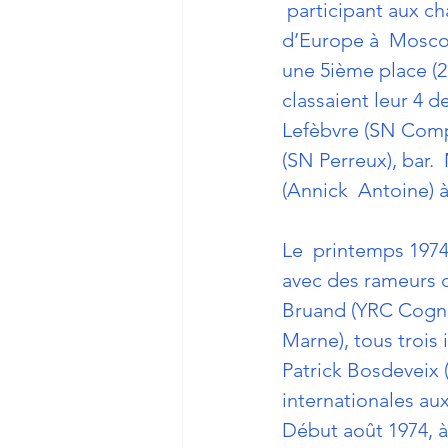
 participant aux c
d’Europe à  Moscou
une 5ième place (2+
classaient leur 4 
Lefèbvre (SN Compi
(SN Perreux), bar. 
(Annick  Antoine) à
Le  printemps 1974 
avec des rameurs c
Bruand (YRC Cognac
Marne), tous trois 
Patrick Bosdeveix 
internationales aux
Début août 1974, à