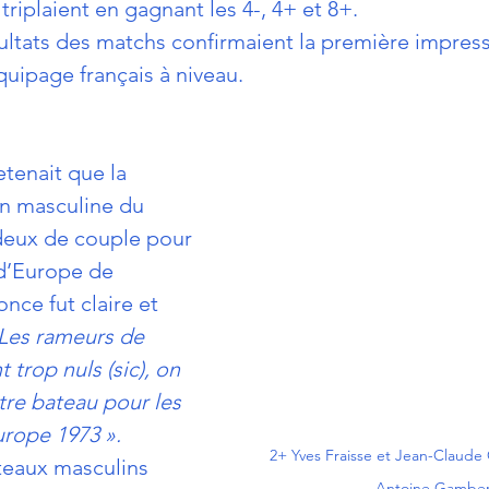
 triplaient en gagnant les 4-, 4+ et 8+. 
ésultats des matchs confirmaient la première impressi
quipage français à niveau.
etenait que la 
n masculine du 
deux de couple pour 
d’Europe de 
once fut claire et 
 Les rameurs de 
 trop nuls (sic), on 
re bateau pour les 
rope 1973 ».
2+ Yves Fraisse et Jean-Claude 
teaux masculins 
Antoine Gamber