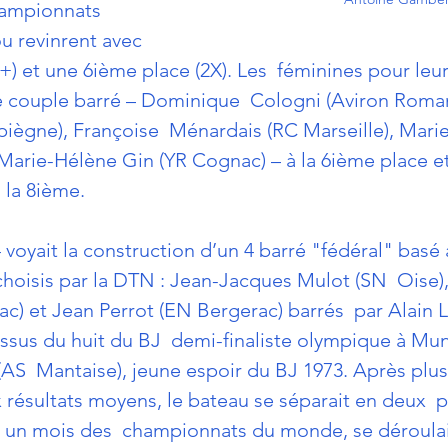
hampionnats 
 revinrent avec 
) et une 6ième place (2X). Les  féminines pour leur
de couple barré – Dominique  Cologni (Aviron Roman
ègne), Françoise  Ménardais (RC Marseille), Marie
 Marie-Hélène Gin (YR Cognac) – à la 6ième place et 
 la 8ième.
voyait la construction d’un 4 barré "fédéral" basé à 
hoisis par la DTN : Jean-Jacques Mulot (SN  Oise)
) et Jean Perrot (EN Bergerac) barrés  par Alain 
issus du huit du BJ  demi-finaliste olympique à Mun
(AS  Mantaise), jeune espoir du BJ 1973. Après plus
 résultats moyens, le bateau se séparait en deux  p
 un mois des  championnats du monde, se déroulai