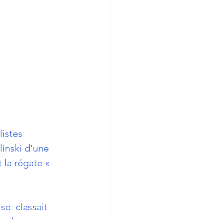
istes 
inski d’une 
 la régate « 
e  classait 