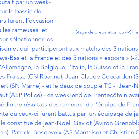
butait par un week-
ur le bassin de  
urs furent l’occasion 
 les rameuses  et 
Stage de préparation du 4-SH à
our sélectionner les 
ison et qui  participeront aux matchs des 3 nations
ays-Bas et la France et des 5 nations « espoirs » (-2
’Allemagne, la Belgique, l’Italie, la Suisse et la Fra
ves Fraisse (CN Roanne), Jean-Claude Coucardon (S
rt (SN Marne) - et le deux de couple TC -  Jean-N
ut (ASP Police) - ce week-end de  Pentecôte n’avait
édiocre résultats des rameurs  de l’équipe de Fran
e où ceux-ci furent battus par  un équipage de j
lle constitué de jean-Noël  Gaviot (Aviron Grenoblo
n), Patrick  Bosdeveix (AS Mantaise) et Christian 