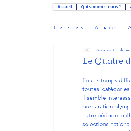
Accueil
Qui sommes-nous ?
Tous les posts
Actualités
A
Rameurs Tricolores
Actus 2021
Actus 2020
Le Quatre d
Actus 2014
Actus 2013
En ces temps diffic
toutes  catégories 
il semble intéressa
Aide Double Projet U23
B
préparation olymp
autre période mal
Gloires du Sport
La Déna
sélections national