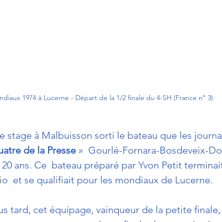
diaux 1974 à Lucerne - Départ de la 1/2 finale du 4-SH (France n° 3)
e stage à Malbuisson sorti le bateau que les journal
atre de la Presse
 »  Gourlé-Fornara-Bosdeveix-Dol
0 ans. Ce  bateau préparé par Yvon Petit terminait
io  et se qualifiait pour les mondiaux de Lucerne.
 tard, cet équipage, vainqueur de la petite finale, s