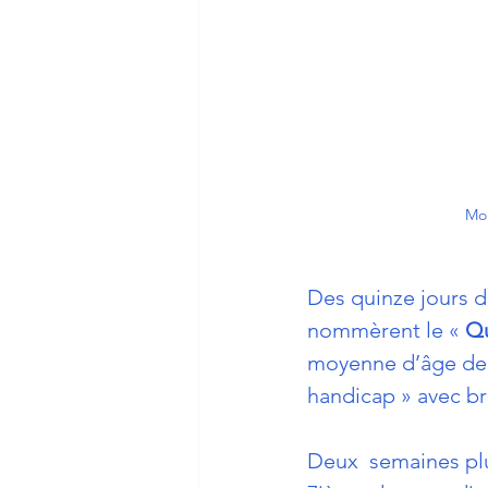
Mon
Des quinze jours d
nommèrent le « 
Qu
moyenne d’âge de 2
handicap » avec br
Deux  semaines plus