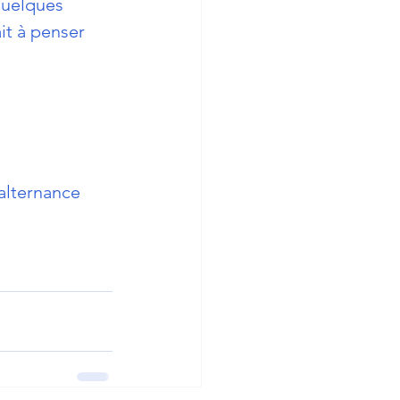
quelques 
it à penser 
alternance 