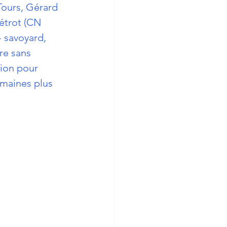
ours, Gérard 
étrot (CN 
- savoyard, 
re sans 
ion pour 
maines plus  